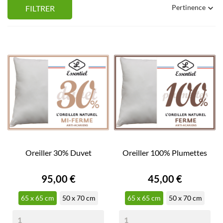
Pertinence
FILTRER

Oreiller 30% Duvet
Oreiller 100% Plumettes
Prix
Prix
95,00 €
45,00 €
65 x 65 cm
50 x 70 cm
65 x 65 cm
50 x 70 cm